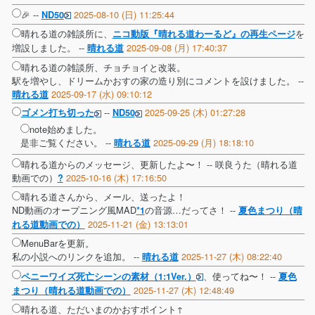
🎉 --
2025-08-10 (日) 11:25:44
ND50
晴れる道の雑談所に、
を
ニコ動版『晴れる道わーるど』の再生ページ
増設しました。 --
2025-09-08 (月) 17:40:37
晴れる道
晴れる道の雑談所、チョチョイと改装。
駅を増やし、ドリームかおすの家の造り別にコメントを設けました。 --
2025-09-17 (水) 09:10:12
晴れる道
--
2025-09-25 (木) 01:27:28
ゴメン打ち切った
ND50
note始めました。
是非ご覧ください。 --
2025-09-29 (月) 18:18:10
晴れる道
晴れる道からのメッセージ、更新したよ〜！ --
咲良うた（晴れる道
動画での）
2025-10-16 (木) 17:16:50
?
晴れる道さんから、メール、送ったよ！
ND動画のオープニング風MAD
の音源…だってさ！ --
*1
夏色まつり（晴
2025-11-21 (金) 13:13:01
れる道動画での）
MenuBarを更新。
私の小説へのリンクを追加。 --
2025-11-27 (木) 08:22:40
晴れる道
、使ってね〜！ --
ペニーワイズ死亡シーンの素材（1:1Ver.）
夏色
2025-11-27 (木) 12:48:49
まつり（晴れる道動画での）
晴れる道、ただいまのかおすポイント↑