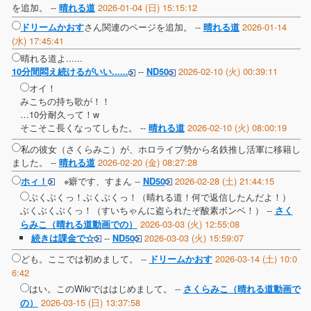
を追加。 --
2026-01-04 (日) 15:15:12
晴れる道
さん関連のページを追加。 --
2026-01-14
ドリームかおす
晴れる道
(水) 17:45:41
晴れる道よ......
--
2026-02-10 (火) 00:39:11
10分間悶え続けるがいい......
ND50
オイ！
みこちの持ち歌が！！
…10分耐久って！w
そこそこ長くなってしもた。 --
2026-02-10 (火) 08:00:19
晴れる道
私の彼女（さくらみこ）が、ホロライブ勢から名鉄推し活軍に移籍し
ました。 --
2026-02-20 (金) 08:27:28
晴れる道
※癖です、すまん --
2026-02-28 (土) 21:44:15
ホィ！
ND50
ぶくぶくっ！ぶくぶくっ！（晴れる道！何で返信したんだよ！）
ぶくぶくぶくっ！（すいちゃんに盗られたぞ酸素ボンベ！） --
さく
2026-03-03 (火) 12:55:08
らみこ（晴れる道動画での）
--
2026-03-03 (火) 15:59:07
続きは課金で☆
ND50
ども。ここでは初めまして。 --
2026-03-14 (土) 10:0
ドリームかおす
6:42
はい。このWikiでははじめまして。 --
さくらみこ（晴れる道動画で
2026-03-15 (日) 13:37:58
の）