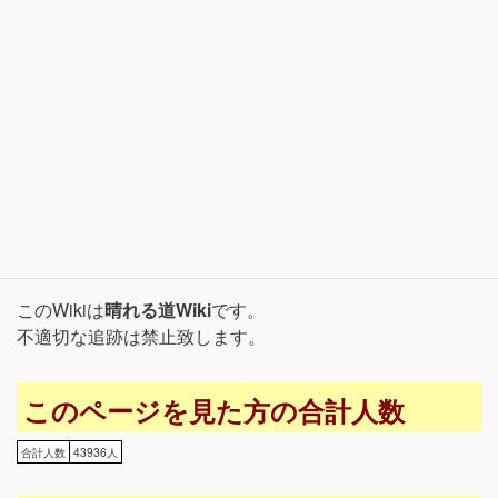
このWikiは
晴れる道Wiki
です。
不適切な追跡は禁止致します。
このページを見た方の合計人数
合計人数
43936人